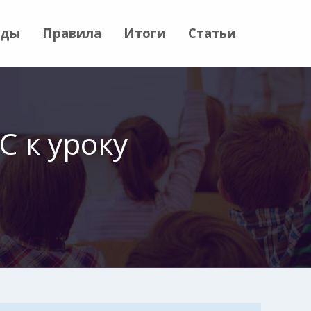
ады
Правила
Итоги
Статьи
 к уроку