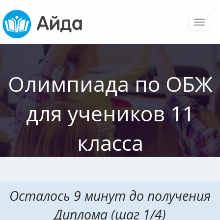
Toggl
naviga
Олимпиада по ОБЖ
для учеников 11
класса
Осталось 9 минут до получения
Диплома (шаг 1/4)